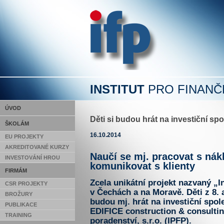
INSTITUT
PRO FINANČ
ÚVOD
Děti si budou hrát na investiční sp
ŠKOLÁM
16.10.2014
EU PROJEKTY
AKREDITOVANÉ KURZY
Naučí se mj. pracovat s nák
INVESTOVÁNÍ HROU
komunikovat s klienty
FIRMÁM
Zcela unikátní projekt nazvaný „I
CSR PROJEKTY
v Čechách a na Moravě. Děti z 8. a
BROŽURY
budou mj. hrát na investiční spol
PUBLIKACE
EDIFICE construction & consulting,
TRAINING
poradenství, s.r.o. (IPFP).