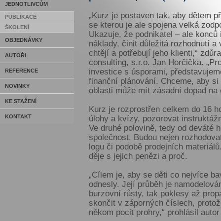
JEDNOTLIVCŮM
„Kurz je postaven tak, aby dětem př
PUBLIKACE
se kterou je ale spojena velká zodp
ŠKOLENÍ
Ukazuje, že podnikatel – ale konců
OBJEDNÁVKY
náklady, činit důležitá rozhodnutí a
chtějí a potřebují jeho klienti,“ zdů
AUTOŘI
consulting, s.r.o. Jan Horčička. „Pr
investice s úsporami, představuje
REFERENCE
finanční plánování. Chceme, aby si 
NOVINKY
oblasti může mít zásadní dopad na ce
KE STAŽENÍ
Kurz je rozprostřen celkem do 16 h
KONTAKT
úlohy a kvízy, pozorovat instruktážní
Ve druhé polovině, tedy od deváté hod
společnost. Budou nejen rozhodovat 
logu či podobě prodejních materiálů
děje s jejich penězi a proč.
„Cílem je, aby se děti co nejvíce ba
odnesly. Její průběh je namodelován
burzovní růsty, tak poklesy až pro
skončit v záporných číslech, proto
někom pocit prohry,“ prohlásil autor 