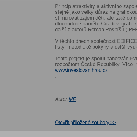
Princip atraktivity a aktivního zapo
stejně jako velký důraz na graficko
stimulovat zájem dětí, ale také co n
dlouhodobé paměti. Což bez grafické
další z autorů Roman Pospíšil (IPF
V těchto dnech společnost EDIFICE
listy, metodické pokyny a další výu
Tento projekt je spolufinancován E
rozpočtem České Republiky. Více i
www.investovanihrou.cz
.
Autor:
MF
Otevřít přiložené soubory >>