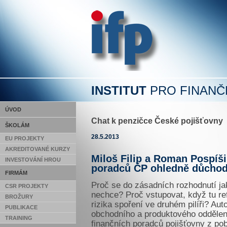
INSTITUT
PRO FINANČ
ÚVOD
Chat k penzičce České pojišťovny
ŠKOLÁM
28.5.2013
EU PROJEKTY
AKREDITOVANÉ KURZY
Miloš Filip a Roman Pospíši
INVESTOVÁNÍ HROU
poradců ČP ohledně důchod
FIRMÁM
Proč se do zásadních rozhodnutí jako
CSR PROJEKTY
nechce? Proč vstupovat, když tu r
BROŽURY
rizika spoření ve druhém pilíři? Auto
PUBLIKACE
obchodního a produktového oddělen
TRAINING
finančních poradců pojišťovny z po