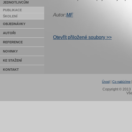
JEDNOTLIVCŮM
PUBLIKACE
Autor:
MF
ŠKOLENÍ
OBJEDNÁVKY
AUTOŘI
Otevřít přiložené soubory >>
REFERENCE
NOVINKY
KE STAŽENÍ
KONTAKT
|
Úvod
Co nabízíme
Copyright © 2013 I
Vše